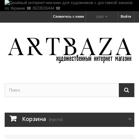
Свяжитесь с нами
Войти
UAH
Корзина
(пусто)