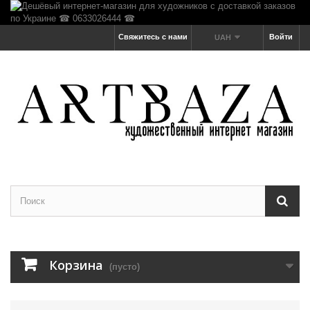
Свяжитесь с нами
Войти
UAH
Корзина
(пусто)