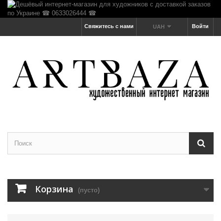
Свяжитесь с нами
Войти
UAH
Корзина
(пусто)