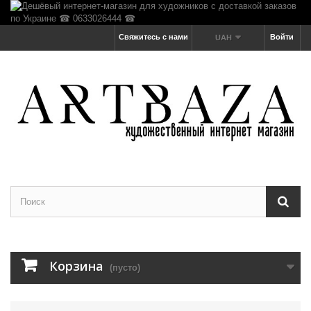
Свяжитесь с нами
Войти
UAH
Корзина
(пусто)