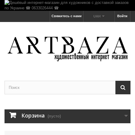
Свяжитесь с нами
Войти
UAH
Корзина
(пусто)