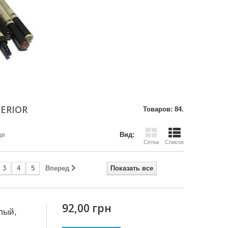
ERIOR
Товаров: 84.
це
Вид:
Сетка
Список
3
4
5
Вперед
Показать все
92,00 грн
лый,