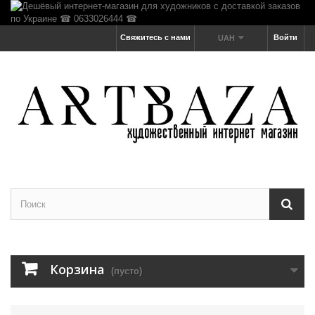
Свяжитесь с нами
Войти
UAH
Корзина
(пусто)