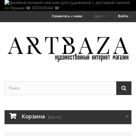
Свяжитесь с нами
Войти
UAH
Корзина
(пусто)