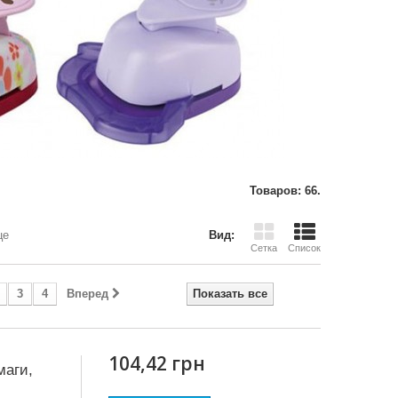
Товаров: 66.
це
Вид:
Сетка
Список
3
4
Вперед
Показать все
104,42 грн
маги,