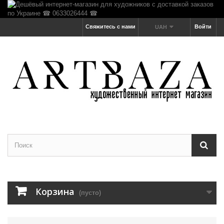
Свяжитесь с нами
Войти
UAH
Корзина
(пусто)