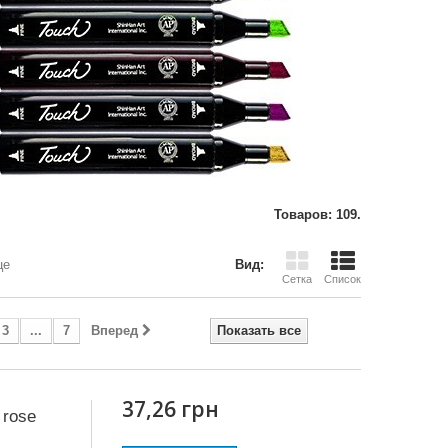
Товаров: 109.
це
Вид:
Сетка
Список
3
...
7
Вперед
Показать все
37,26 грн
 rose