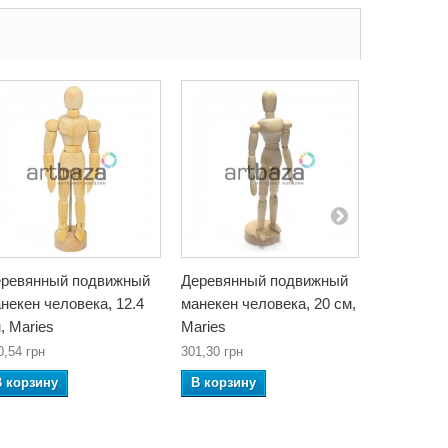
ревянный подвижный
Деревянный подвижный
Деревянн
некен человека, 12.4
манекен человека, 20 см,
манекен ч
, Maries
Maries
Maries
0,54 грн
301,30 грн
404,80 грн
В корзину
В корзину
В корзин