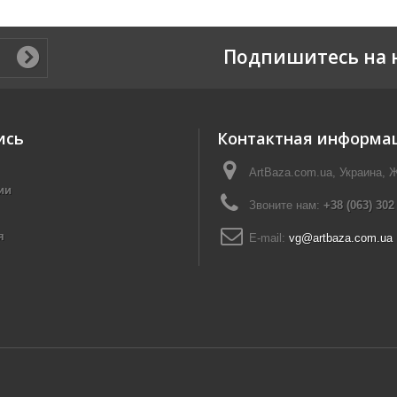
Подпишитесь на 
ись
Контактная информа
ArtBaza.com.ua, Украина, 
ии
Звоните нам:
+38 (063) 302
я
E-mail:
vg@artbaza.com.ua