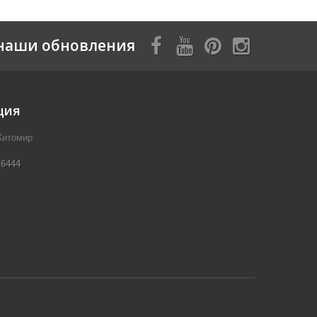
наши обновления
ция
Житомир
 6444