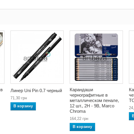
 в
Карандаши
К
Линер Uni Pin 0.7 черный
чернографитные в
че
71,30 грн
металлическом пенале,
TO
12 шт., 2H - 9B, Marco
В корзину
24
Chroma
164,22 грн
В корзину