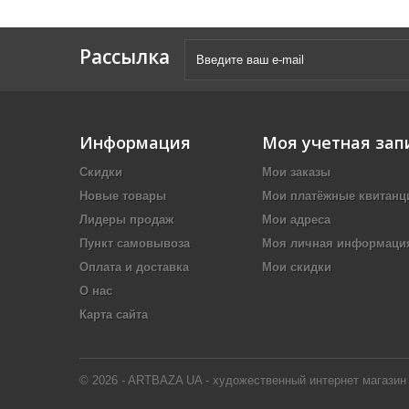
Рассылка
Информация
Моя учетная зап
Скидки
Мои заказы
Новые товары
Мои платёжные квитанц
Лидеры продаж
Мои адреса
Пункт самовывоза
Моя личная информаци
Оплата и доставка
Мои скидки
О нас
Карта сайта
© 2026 - ARTBAZA UA - художественный интернет магазин