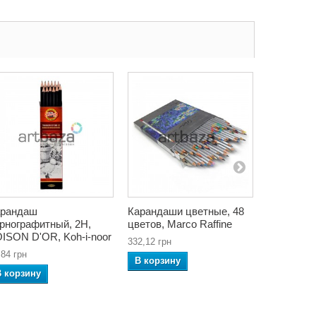
арандаш
Карандаши цветные, 48
Маркер д
рнографитный, 2H,
цветов, Marco Raffine
09 pale pi
ISON D'OR, Koh-i-noor
332,12 грн
37,26 грн
,84 грн
В корзину
В корзин
В корзину