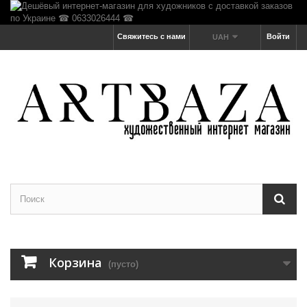
Свяжитесь с нами
Войти
UAH
Корзина
(пусто)