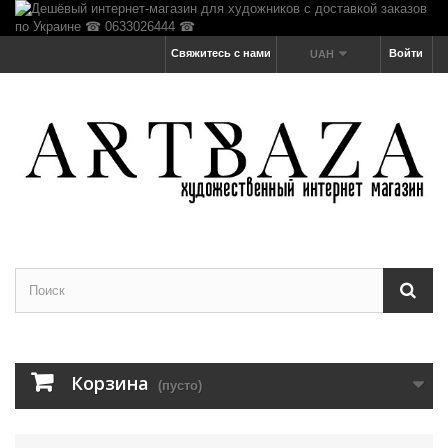
Свяжитесь с нами
Войти
UAH
Корзина
(пусто)