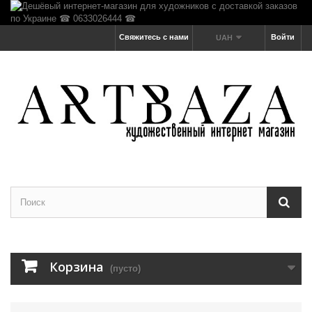
Свяжитесь с нами
Войти
UAH
Корзина
(пусто)