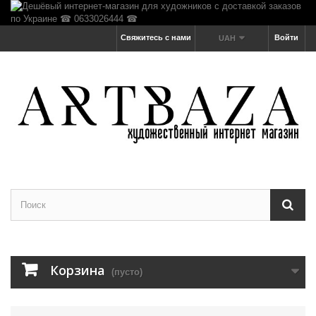
Свяжитесь с нами
Войти
UAH
Корзина
(пусто)