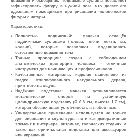
движения и освещение. Подвижные суставы позволяют
зафиксировать фигуру в нужной позе, что делает его
идеальным помощником при рисовании человеческой
фигуры с натуры.
Характеристики:
Полностью подвижный: манекен оснащён
подвижными суставами (голова, плечи, локти, таз,
колени), которые позволяют моделировать
естественные движения тела
Точные пропорции: создан с соблюдением
анатомических пропорций человека – отличный
инструмент для начинающих и профессионалов
Качественные материалы: изделие выполнено из
гладко отшлифованного натурального дерева,
приятного на ощупь
Надёжная подставка: манекен устанавливается
металлической опорой на устойчивую
цилиндрическую подставку (Ø 6.8 см, высота 1.7 см),
которая обеспечивает устойчивость в любой позе
Универсальное применение: используется не только
для рисования и скульптуры, но и как декоративный
элемент в интерьере, витринах, творческих студиях, а
также как оригинальная подставка для аксессуаров
или украшений