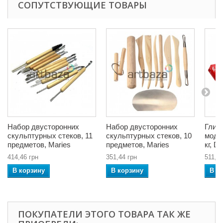
СОПУТСТВУЮЩИЕ ТОВАРЫ
Набор двусторонних
Набор двусторонних
Глина
скульптурных стеков, 11
скульптурных стеков, 10
моде
предметов, Maries
предметов, Maries
кг, D
414,46 грн
351,44 грн
511,06
В корзину
В корзину
В к
ПОКУПАТЕЛИ ЭТОГО ТОВАРА ТАК ЖЕ