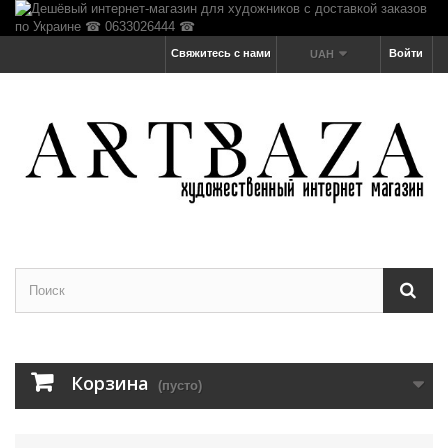
Свяжитесь с нами
Войти
UAH
Корзина
(пусто)