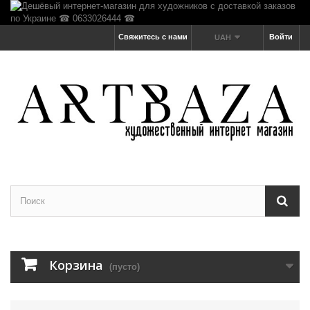
Свяжитесь с нами
Войти
UAH
Корзина
(пусто)