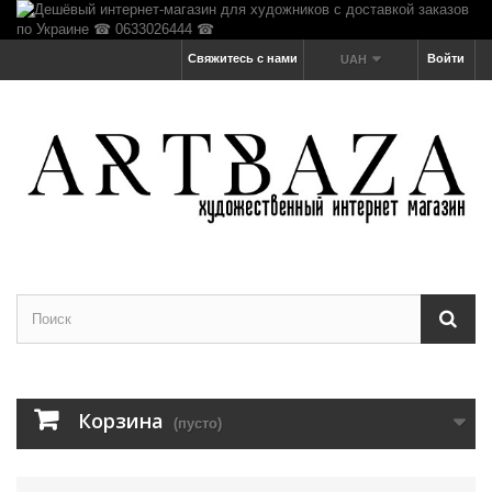
Свяжитесь с нами
Войти
UAH
Корзина
(пусто)