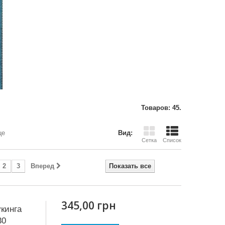
Товаров: 45.
це
Вид:
Сетка
Список
2
3
Вперед
Показать все
345,00 грн
кинга
30