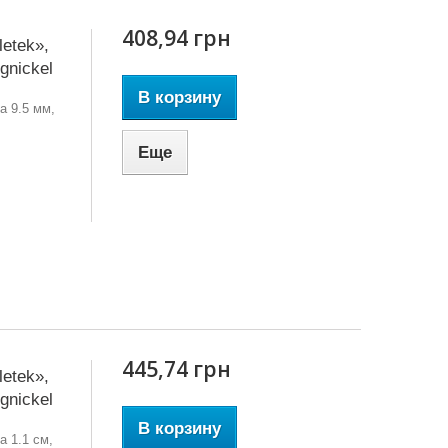
408,94 грн
etek»,
gnickel
В корзину
а 9.5 мм,
Еще
445,74 грн
etek»,
gnickel
В корзину
а 1.1 см,