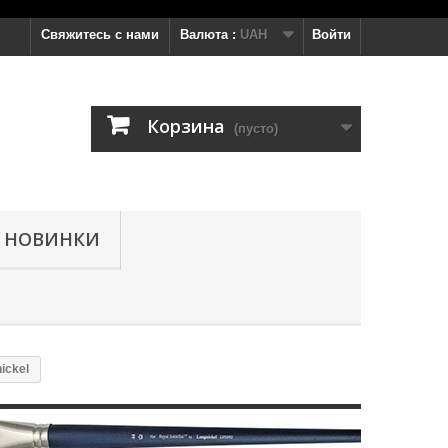
Свяжитесь с нами
Валюта :
UAH
Войти
Корзина
(пусто)
НОВИНКИ
ickel