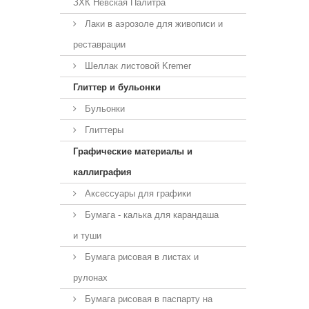
ЗХК Невская Палитра
Лаки в аэрозоле для живописи и
реставрации
Шеллак листовой Kremer
Глиттер и бульонки
Бульонки
Глиттеры
Графические материалы и
каллиграфия
Аксессуары для графики
Бумага - калька для карандаша
и туши
Бумага рисовая в листах и
рулонах
Бумага рисовая в паспарту на