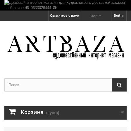
Свяжитесь с нами
Войти
UAH
Корзина
(пусто)