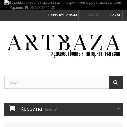
Свяжитесь с нами
Войти
UAH
Корзина
(пусто)