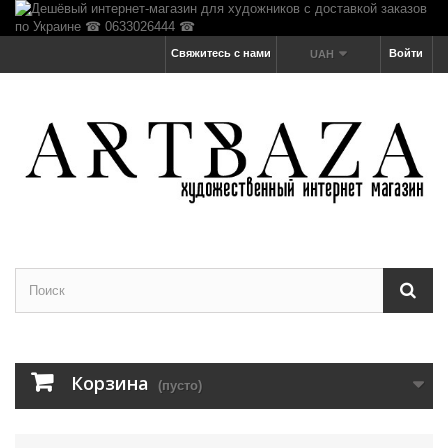
Свяжитесь с нами
Войти
UAH
Корзина
(пусто)