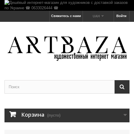
Свяжитесь с нами
Войти
UAH
Корзина
(пусто)