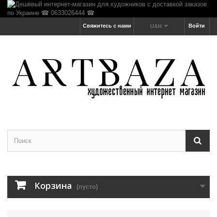
Свяжитесь с нами
Войти
UAH
Корзина
(пусто)