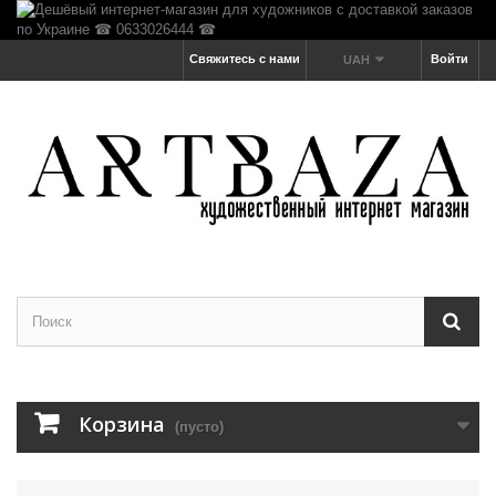
Свяжитесь с нами
Войти
UAH
Корзина
(пусто)