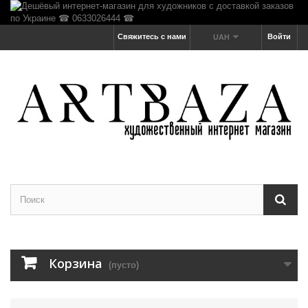
Свяжитесь с нами
Войти
UAH
Корзина
(пусто)