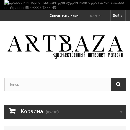
Свяжитесь с нами
Войти
UAH
Корзина
(пусто)