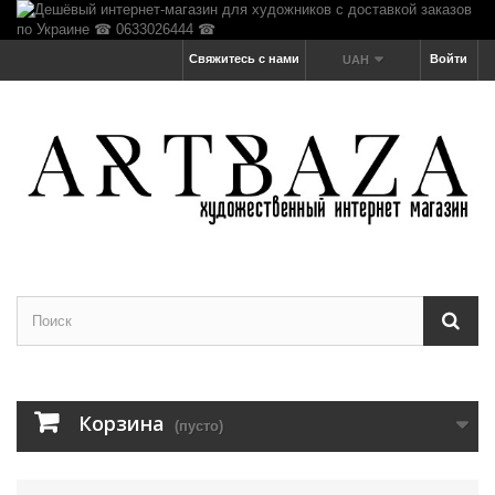
Свяжитесь с нами
Войти
UAH
Корзина
(пусто)