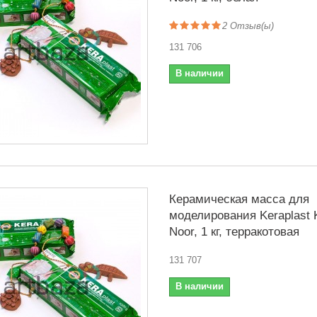
2
Отзыв(ы)
131 706
В наличии
Керамическая масса для
моделирования Keraplast K
Noor, 1 кг, терракотовая
131 707
В наличии