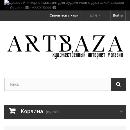
Свяжитесь с нами
Войти
UAH
Корзина
(пусто)