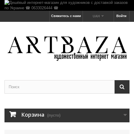
Свяжитесь с нами
Войти
UAH
Корзина
(пусто)