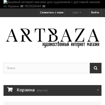
Свяжитесь с нами
Войти
UAH
Корзина
(пусто)