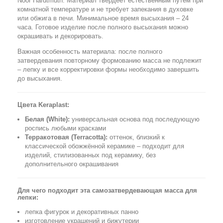
Noor Hardtmuth. Материал твердеет естественным путём при
комнатной температуре и не требует запекания в духовке
или обжига в печи. Минимальное время высыхания – 24
часа. Готовое изделие после полного высыхания можно
окрашивать и декорировать.
Важная особенность материала: после полного
затвердевания повторному формованию масса не подлежит
– лепку и все корректировки формы необходимо завершить
до высыхания.
Цвета Keraplast:
Белая (White):
универсальная основа под последующую
роспись любыми красками
Терракотовая (Terracotta):
оттенок, близкий к
классической обожжённой керамике – подходит для
изделий, стилизованных под керамику, без
дополнительного окрашивания
Для чего подходит эта самозатвердевающая масса для
лепки:
лепка фигурок и декоративных панно
изготовление украшений и бижутерии