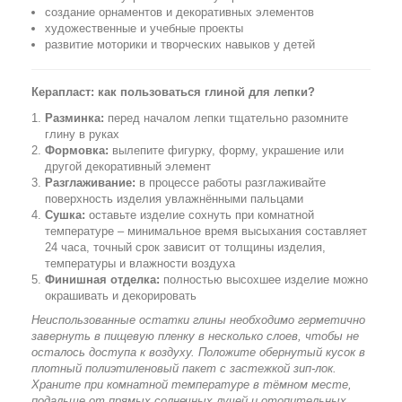
создание орнаментов и декоративных элементов
художественные и учебные проекты
развитие моторики и творческих навыков у детей
Керапласт: как пользоваться глиной для лепки?
Разминка:
перед началом лепки тщательно разомните
глину в руках
Формовка:
вылепите фигурку, форму, украшение или
другой декоративный элемент
Разглаживание:
в процессе работы разглаживайте
поверхность изделия увлажнёнными пальцами
Сушка:
оставьте изделие сохнуть при комнатной
температуре – минимальное время высыхания составляет
24 часа, точный срок зависит от толщины изделия,
температуры и влажности воздуха
Финишная отделка:
полностью высохшее изделие можно
окрашивать и декорировать
Неиспользованные остатки глины необходимо герметично
завернуть в пищевую пленку в несколько слоев, чтобы не
осталось доступа к воздуху. Положите обернутый кусок в
плотный полиэтиленовый пакет с застежкой зип-лок.
Храните при комнатной температуре в тёмном месте,
подальше от прямых солнечных лучей и отопительных