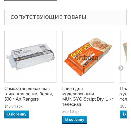
СОПУТСТВУЮЩИЕ ТОВАРЫ
Самозатвердевающая
Глина для
Плас
глина для лепки, белая,
моделирования
худо
500 г, Art Rangers
MUNGYO Sculpt Dry, 1 кг,
телес
телесная
146,74 грн
185,3
269,10 грн
В корзину
В к
В корзину