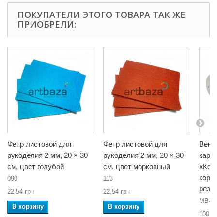
ПОКУПАТЕЛИ ЭТОГО ТОВАРА ТАК ЖЕ
ПРИОБРЕЛИ:
Фетр листовой для
Фетр листовой для
Вене
рукоделия 2 мм, 20 × 30
рукоделия 2 мм, 20 × 30
карн
см, цвет голубой
см, цвет морковный
«Кол
корол
090
113
резин
22,54 грн
22,54 грн
MB-01
В корзину
В корзину
100,2