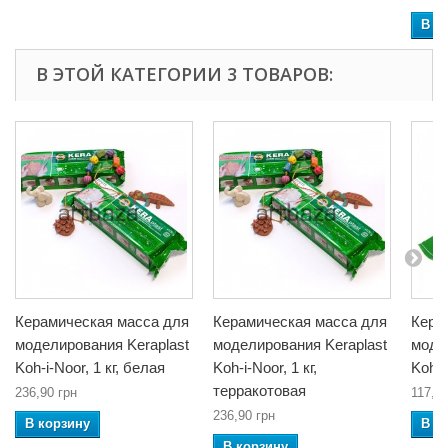
В к
В ЭТОЙ КАТЕГОРИИ 3 ТОВАРОВ:
Керамическая масса для
Керамическая масса для
Кера
моделирования Keraplast
моделирования Keraplast
моде
Koh-i-Noor, 1 кг, белая
Koh-i-Noor, 1 кг,
Koh-i
терракотовая
236,90 грн
117,30
236,90 грн
В корзину
В к
В корзину