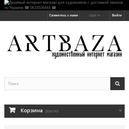
Свяжитесь с нами
Войти
UAH
Корзина
(пусто)