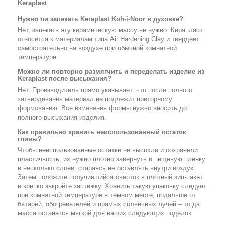
Keraplast
Нужно ли запекать Keraplast Koh-i-Noor в духовке?
Нет, запекать эту керамическую массу не нужно. Керапласт
относится к материалам типа Air Hardening Clay и твердеет
самостоятельно на воздухе при обычной комнатной
температуре.
Можно ли повторно размягчить и переделать изделие из
Keraplast после высыхания?
Нет. Производитель прямо указывает, что после полного
затвердевания материал не подлежит повторному
формованию. Все изменения формы нужно вносить до
полного высыхания изделия.
Как правильно хранить неиспользованный остаток
глины?
Чтобы неиспользованные остатки не высохли и сохранили
пластичность, их нужно плотно завернуть в пищевую пленку
в несколько слоев, стараясь не оставлять внутри воздух.
Затем положите получившийся свёрток в плотный зип-пакет
и крепко закройте застежку. Хранить такую упаковку следует
при комнатной температуре в темном месте, подальше от
батарей, обогревателей и прямых солнечных лучей – тогда
масса останется мягкой для ваших следующих поделок.