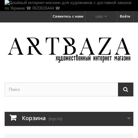
Свяжитесь с нами
Войти
UAH
Корзина
(пусто)