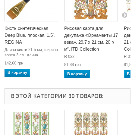
Кисть синтетическая
Рисовая карта для
Рисо
Deep Blue, плоская, 1.5″,
декупажа «Орнаменты 17
декуп
REGINA
века», 29.7 x 21 см, 20 г/
21 см
м², ITD Collection
Colle
Длина кисти 21.5 см, ширина
ворса 3 см, длина...
R 022
R 017
142,60 грн
81,88 грн
81,88 
В корзину
В корзину
В к
В ЭТОЙ КАТЕГОРИИ 30 ТОВАРОВ: