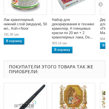
Лак кракелюрный,
Набор для
Дере
нижний слой (медиум), 50
декорирования в технике
для 
мл., Koh-i-Noor
кракелюр, 4 глянцевых
«Под
краски по 20 мл + 2
Mari
191,36 грн
кракелюрных лака, De...
664,2
В корзину
303,14 грн
В к
В корзину
ПОКУПАТЕЛИ ЭТОГО ТОВАРА ТАК ЖЕ
ПРИОБРЕЛИ: