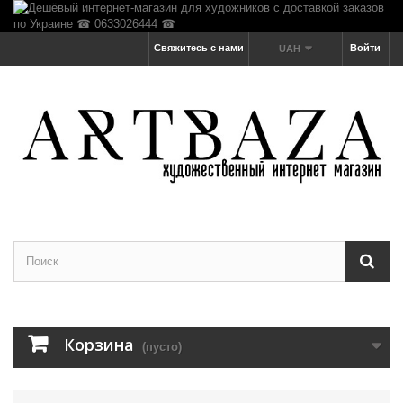
Свяжитесь с нами
Войти
UAH
Корзина
(пусто)