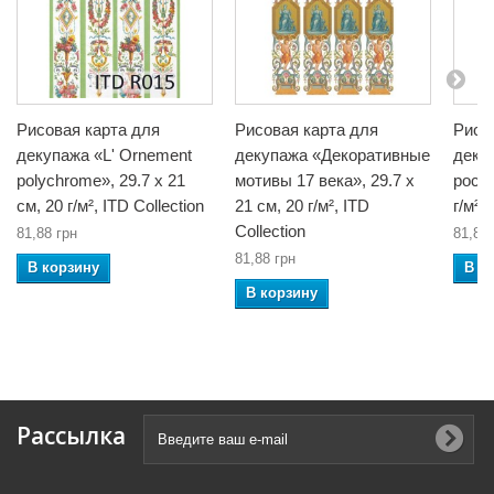
Рисовая карта для
Рисовая карта для
Рисо
декупажа «Lʹ Ornement
декупажа «Декоративные
деку
polychrome», 29.7 x 21
мотивы 17 века», 29.7 x
роспи
см, 20 г/м², ITD Collection
21 см, 20 г/м², ITD
г/м²,
Collection
81,88 грн
81,88 
81,88 грн
В корзину
В к
В корзину
Рассылка