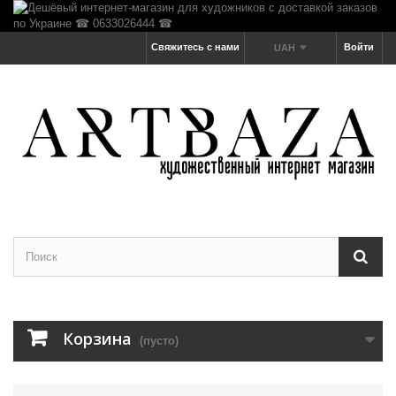
Свяжитесь с нами
Войти
UAH
Корзина
(пусто)