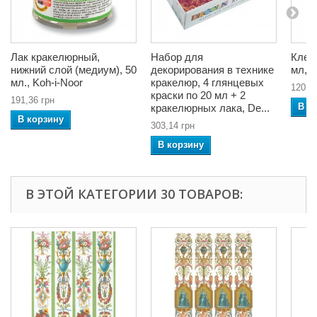
Лак кракелюрный,
Набор для
Клей
нижний слой (медиум), 50
декорирования в технике
мл, D
мл., Koh-i-Noor
кракелюр, 4 глянцевых
120,9
краски по 20 мл + 2
191,36 грн
В к
кракелюрных лака, De...
В корзину
303,14 грн
В корзину
В ЭТОЙ КАТЕГОРИИ 30 ТОВАРОВ: