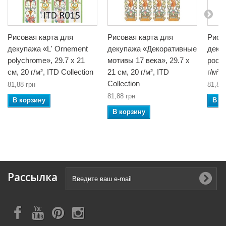
Рисовая карта для
Рисовая карта для
Рисо
декупажа «Lʹ Ornement
декупажа «Декоративные
деку
polychrome», 29.7 x 21
мотивы 17 века», 29.7 x
роспи
см, 20 г/м², ITD Collection
21 см, 20 г/м², ITD
г/м²,
Collection
81,88 грн
81,88 
81,88 грн
В корзину
В к
В корзину
Рассылка