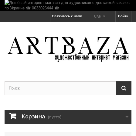
Свяжитесь с нами
Войти
UAH
Корзина
(пусто)