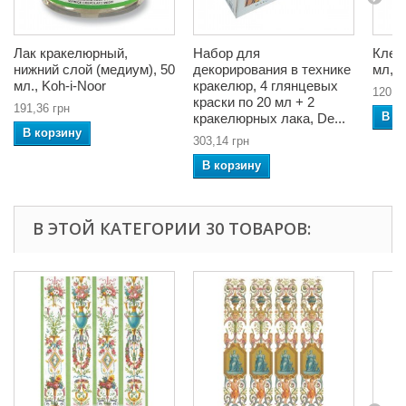
Лак кракелюрный,
Набор для
Клей
нижний слой (медиум), 50
декорирования в технике
мл, D
мл., Koh-i-Noor
кракелюр, 4 глянцевых
120,9
краски по 20 мл + 2
191,36 грн
В к
кракелюрных лака, De...
В корзину
303,14 грн
В корзину
В ЭТОЙ КАТЕГОРИИ 30 ТОВАРОВ: