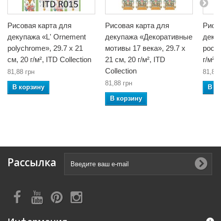
Рисовая карта для
Рисовая карта для
Рисо
декупажа «Lʹ Ornement
декупажа «Декоративные
деку
polychrome», 29.7 x 21
мотивы 17 века», 29.7 x
роспи
см, 20 г/м², ITD Collection
21 см, 20 г/м², ITD
г/м²,
Collection
81,88 грн
81,88 
81,88 грн
В корзину
В к
В корзину
Рассылка