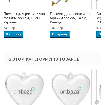
Писачок для росписи яиц
Писачок для росписи яиц
Спре
горячим воском, 15 см,
горячим воском, 14 см,
зерк
Украина
Канада
150 м
74,06 грн
146,28 грн
974,7
В корзину
В корзину
В к
В ЭТОЙ КАТЕГОРИИ 10 ТОВАРОВ: