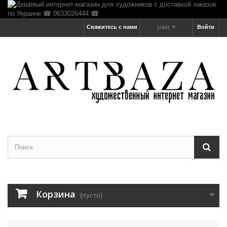
Свяжитесь с нами
Войти
UAH
Корзина
(пусто)