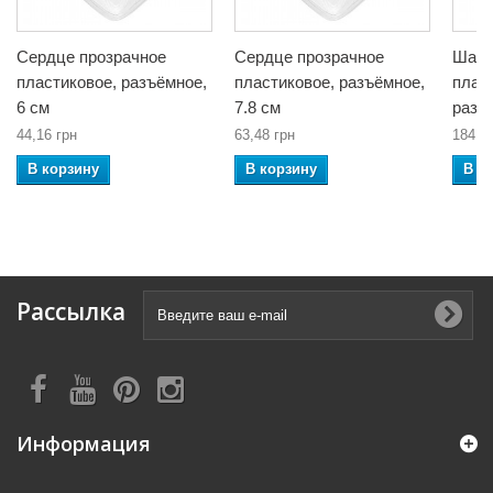
Сердце прозрачное
Сердце прозрачное
Шар 
пластиковое, разъёмное,
пластиковое, разъёмное,
плас
6 см
7.8 см
разъ
44,16 грн
63,48 грн
184,0
В корзину
В корзину
В к
Рассылка
Информация