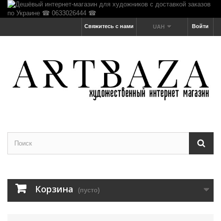
Свяжитесь с нами
Войти
UAH
Корзина
(пусто)