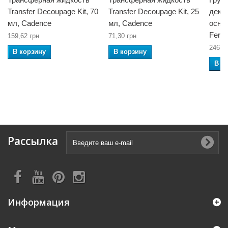
Transfer Decoupage Kit, 70
Transfer Decoupage Kit, 25
деку
мл, Cadence
мл, Cadence
основ
Ferra
159,62 грн
71,30 грн
246,5
В корзину
В корзину
В к
Рассылка
Информация