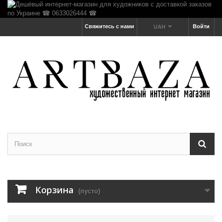
Свяжитесь с нами
Войти
UAH
Корзина
(пусто)