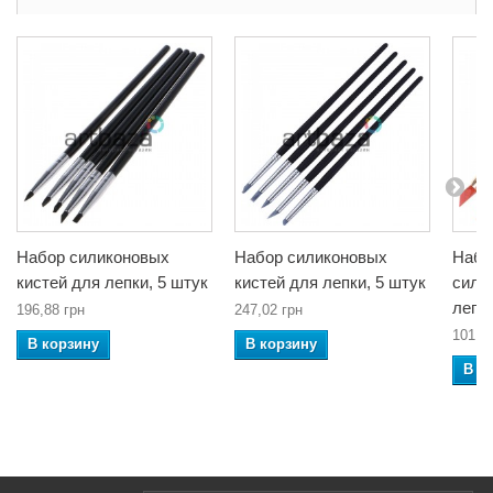
Набор силиконовых
Набор силиконовых
Набо
кистей для лепки, 5 штук
кистей для лепки, 5 штук
сили
лепк
196,88 грн
247,02 грн
101,2
В корзину
В корзину
В к