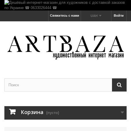
Свяжитесь с нами
Войти
UAH
Корзина
(пусто)