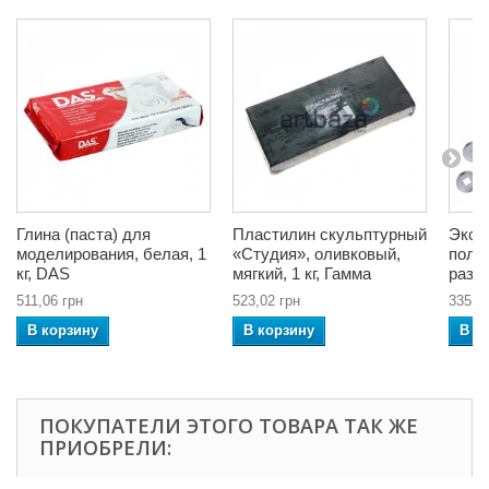
Глина (паста) для
Пластилин скульптурный
Экст
моделирования, белая, 1
«Студия», оливковый,
поли
кг, DAS
мягкий, 1 кг, Гамма
разл
511,06 грн
523,02 грн
335,3
В корзину
В корзину
В к
ПОКУПАТЕЛИ ЭТОГО ТОВАРА ТАК ЖЕ
ПРИОБРЕЛИ: