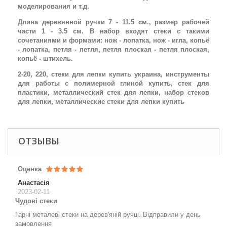
моделирования и т.д.
Длина деревянной ручки 7 - 11.5 см., размер рабочей
части 1 - 3.5 см. В набор входят стеки с такими
сочетаниями и формами: нож - лопатка, нож - игла, копьё
- лопатка, петля - петля, петля плоская - петля плоская,
копьё - штихель.
2-20, 220, стеки для лепки купить украина, инструменты
для работы с полимерной глиной купить, стек для
пластики, металлический стек для лепки, набор стеков
для лепки, металлические стеки для лепки купить
ОТЗЫВЫ
Оценка
Анастасія
2023-02-11
Чудові стеки
Гарні металеві стеки на дерев'яній ручці. Відправили у день
замовлення