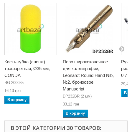
Кисть-губка (спонж)
Перо ширококонечное
Ручк
трафаретная, Ø35 мм,
для каллиграфии,
рисо
CONDA
Leonardt Round Hand Nib,
0.7 м
№2, бронзовое,
RG-200035
29,44 
Manuscript
16,13 грн
В к
DP232BR (2 мм)
В корзину
33,12 грн
В корзину
В ЭТОЙ КАТЕГОРИИ 30 ТОВАРОВ: