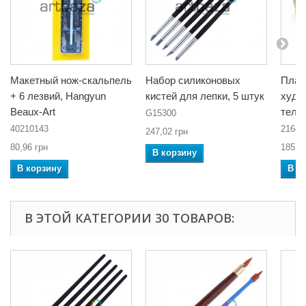
Макетный нож-скальпель
Набор силиконовых
Плас
+ 6 лезвий, Hangyun
кистей для лепки, 5 штук
худо
Beaux-Art
телес
G15300
40210143
2164
247,02 грн
80,96 грн
185,3
В корзину
В корзину
В к
В ЭТОЙ КАТЕГОРИИ 30 ТОВАРОВ: