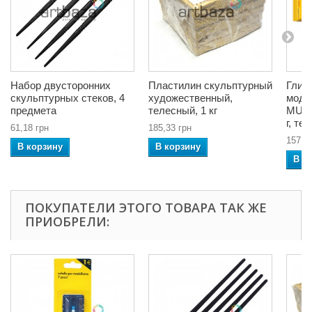
Набор двусторонних
Пластилин скульптурный
Глин
скульптурных стеков, 4
художественный,
моде
предмета
телесный, 1 кг
MUNG
г, те
61,18 грн
185,33 грн
157,3
В корзину
В корзину
В к
ПОКУПАТЕЛИ ЭТОГО ТОВАРА ТАК ЖЕ
ПРИОБРЕЛИ: