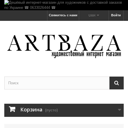
Свяжитесь с нами
Войти
UAH
Корзина
(пусто)