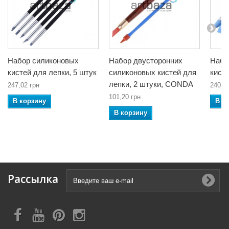
Набор силиконовых
Набор двусторонних
Набо
кистей для лепки, 5 штук
силиконовых кистей для
кисте
лепки, 2 штуки, CONDA
247,02 грн
240,5
101,20 грн
В корзину
В к
В корзину
Рассылка