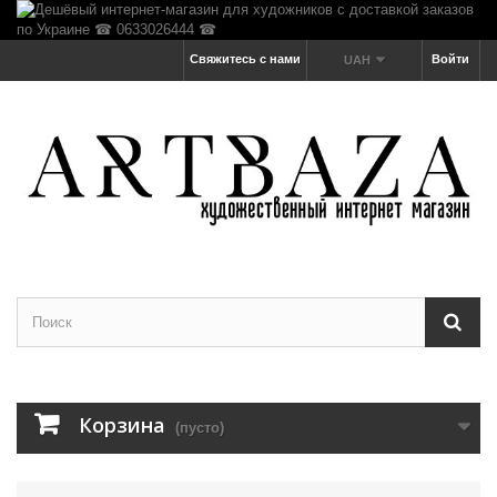
Свяжитесь с нами
Войти
UAH
Корзина
(пусто)