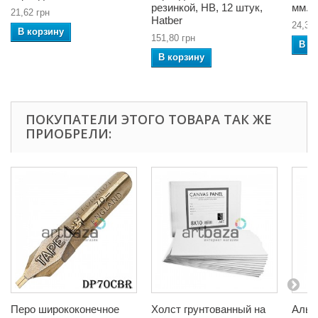
резинкой, HB, 12 штук,
мм., 
21,62 грн
Hatber
24,38 
В корзину
151,80 грн
В к
В корзину
ПОКУПАТЕЛИ ЭТОГО ТОВАРА ТАК ЖЕ
ПРИОБРЕЛИ:
Перо ширококонечное
Холст грунтованный на
Альб