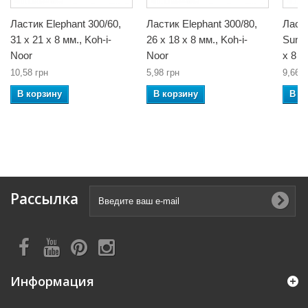
Ластик Elephant 300/60,
Ластик Elephant 300/80,
Ласт
31 x 21 x 8 мм., Koh-i-
26 x 18 x 8 мм., Koh-i-
SunPe
Noor
Noor
x 8 м
10,58 грн
5,98 грн
9,66 г
В корзину
В корзину
В к
Рассылка
Информация