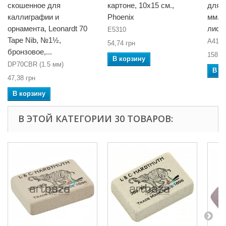
скошенное для
картоне, 10x15 см.,
для а
каллиграфии и
Phoenix
мм., 
орнамента, Leonardt 70
лист
E5310
Tape Nib, №1½,
A4121
54,74 грн
бронзовое,...
158,2
В корзину
DP70CBR (1.5 мм)
В к
47,38 грн
В корзину
В ЭТОЙ КАТЕГОРИИ 30 ТОВАРОВ: