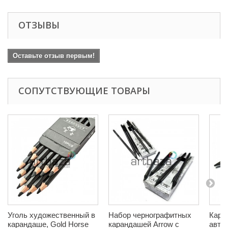
ОТЗЫВЫ
Оставьте отзыв первым!
СОПУТСТВУЮЩИЕ ТОВАРЫ
Уголь художественный в
Набор чернографитных
Кара
карандаше, Gold Horse
карандашей Arrow с
авто