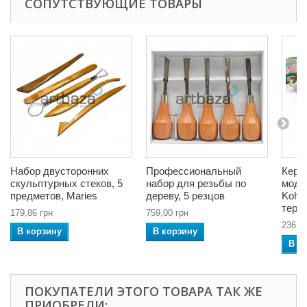
СОПУТСТВУЮЩИЕ ТОВАРЫ
Набор двусторонних
Профессиональный
Кера
скульптурных стеков, 5
набор для резьбы по
моде
предметов, Maries
дереву, 5 резцов
Koh-i-
терр
179,86 грн
759,00 грн
236,9
В корзину
В корзину
В к
ПОКУПАТЕЛИ ЭТОГО ТОВАРА ТАК ЖЕ
ПРИОБРЕЛИ: