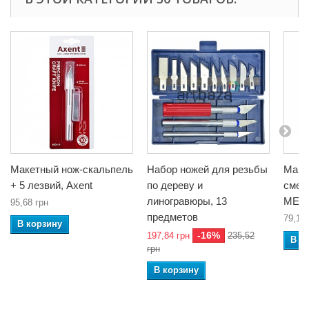
Макетный нож-скальпель
Набор ножей для резьбы
Маке
+ 5 лезвий, Axent
по дереву и
смен
линогравюры, 13
MEY
95,68 грн
предметов
79,12 
В корзину
-16%
197,84 грн
235,52
В к
грн
В корзину