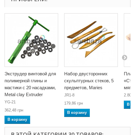
Экструдер винтовой для
Набор двусторонних
Плас
полимерной глины и
скульптурных стеков, 5
«Сту
мастики с 20 насадками,
предметов, Maries
мягки
Metal clay Extruder
JR1-8
2.80.
YG-21
179,86 грн
В к
362,48 грн
В корзину
В корзину
В ЭТОЙ КАТЕГОРИИ 30 ТОВАРОВ: