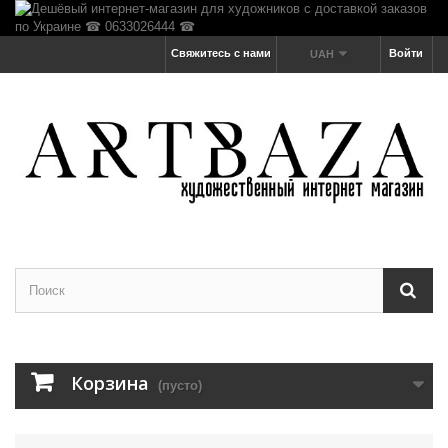
Свяжитесь с нами
Войти
UAH
Корзина
(пусто)