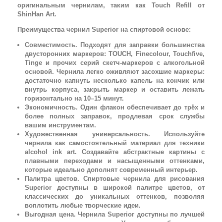
оригинальным чернилам, таким как Touch Refill от
ShinHan Art.
Преимущества чернил Superior на спиртовой основе:
Совместимость. Подходят для заправки большинства
двусторонних маркеров: TOUCH, Finecolour, Touchfive,
Tinge и прочих серий скетч-маркеров с алкогольной
основой. Чернила легко оживляют засохшие маркеры:
достаточно капнуть несколько капель на кончик или
внутрь корпуса, закрыть маркер и оставить лежать
горизонтально на 10–15 минут.
Экономичность. Один флакон обеспечивает до трёх и
более полных заправок, продлевая срок службы
вашим инструментам.
Художественная универсальность. Используйте
чернила как самостоятельный материал для техники
alcohol ink art. Создавайте абстрактные картины с
плавными переходами и насыщенными оттенками,
которые идеально дополнят современный интерьер.
Палитра цветов. Спиртовые чернила для рисования
Superior доступны в широкой палитре цветов, от
классических до уникальных оттенков, позволяя
воплотить любые творческие идеи.
Выгодная цена. Чернила Superior доступны по лучшей