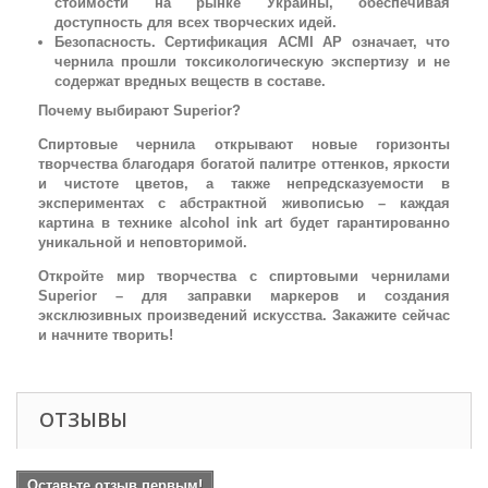
стоимости на рынке Украины, обеспечивая
доступность для всех творческих идей.
Безопасность. Сертификация ACMI AP означает, что
чернила прошли токсикологическую экспертизу и не
содержат вредных веществ в составе.
Почему выбирают Superior?
Спиртовые чернила открывают новые горизонты
творчества благодаря богатой палитре оттенков, яркости
и чистоте цветов, а также непредсказуемости в
экспериментах с абстрактной живописью – каждая
картина в технике alcohol ink art будет гарантированно
уникальной и неповторимой.
Откройте мир творчества с спиртовыми чернилами
Superior – для заправки маркеров и создания
эксклюзивных произведений искусства. Закажите сейчас
и начните творить!
ОТЗЫВЫ
Оставьте отзыв первым!