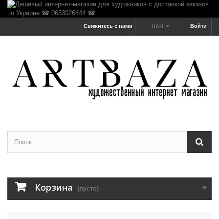
Свяжитесь с нами
Войти
UAH
Корзина
(пусто)