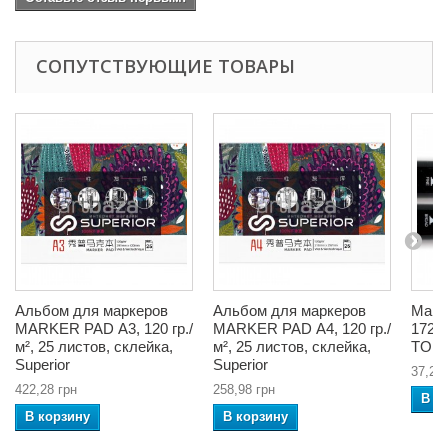
СОПУТСТВУЮЩИЕ ТОВАРЫ
Альбом для маркеров
Альбом для маркеров
Марк
MARKER PAD А3, 120 гр./
MARKER PAD А4, 120 гр./
172 s
м², 25 листов, склейка,
м², 25 листов, склейка,
TOU
Superior
Superior
37,26 
422,28 грн
258,98 грн
В к
В корзину
В корзину