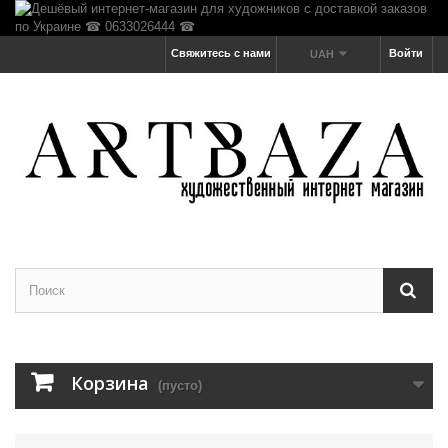
Свяжитесь с нами
Войти
UAH
Корзина
(пусто)