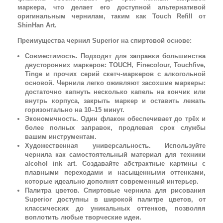
маркера, что делает его доступной альтернативой
оригинальным чернилам, таким как Touch Refill от
ShinHan Art.
Преимущества чернил Superior на спиртовой основе:
Совместимость. Подходят для заправки большинства
двусторонних маркеров: TOUCH, Finecolour, Touchfive,
Tinge и прочих серий скетч-маркеров с алкогольной
основой. Чернила легко оживляют засохшие маркеры:
достаточно капнуть несколько капель на кончик или
внутрь корпуса, закрыть маркер и оставить лежать
горизонтально на 10–15 минут.
Экономичность. Один флакон обеспечивает до трёх и
более полных заправок, продлевая срок службы
вашим инструментам.
Художественная универсальность. Используйте
чернила как самостоятельный материал для техники
alcohol ink art. Создавайте абстрактные картины с
плавными переходами и насыщенными оттенками,
которые идеально дополнят современный интерьер.
Палитра цветов. Спиртовые чернила для рисования
Superior доступны в широкой палитре цветов, от
классических до уникальных оттенков, позволяя
воплотить любые творческие идеи.