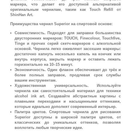
маркера, что делает его доступной альтернативой
оригинальным чернилам, таким как Touch Refill от
ShinHan Art.
Преимущества чернил Superior на спиртовой основе:
Совместимость. Подходят для заправки большинства
двусторонних маркеров: TOUCH, Finecolour, Touchfive,
Tinge и прочих серий скетч-маркеров с алкогольной
основой. Чернила легко оживляют засохшие маркеры:
достаточно капнуть несколько капель на кончик или
внутрь корпуса, закрыть маркер и оставить лежать
горизонтально на 10–15 минут.
Экономичность. Один флакон обеспечивает до трёх и
более полных заправок, продлевая срок службы
вашим инструментам.
Художественная универсальность. Используйте
чернила как самостоятельный материал для техники
alcohol ink art. Создавайте абстрактные картины с
плавными переходами и насыщенными оттенками,
которые идеально дополнят современный интерьер.
Палитра цветов. Спиртовые чернила для рисования
Superior доступны в широкой палитре цветов, от
классических до уникальных оттенков, позволяя
воплотить любые творческие идеи.