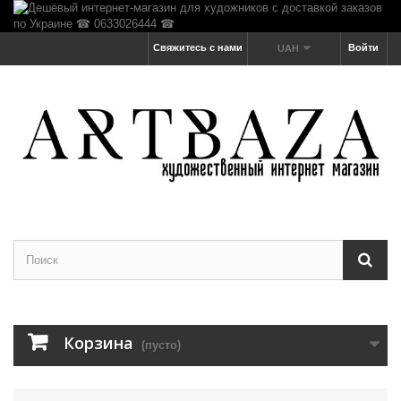
Свяжитесь с нами
Войти
UAH
Корзина
(пусто)